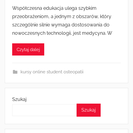
r
Współczesna edukacja ulega szybkim
z
przeobrażeniom, a jednym z obszarów, który
e
szczególnie silnie wymaga dostosowania do
z
nowoczesnych technologii, jest medycyna. W
k
a
Czytaj dalej
s
i
a
kursy online student osteopatii
Szukaj
Szukaj