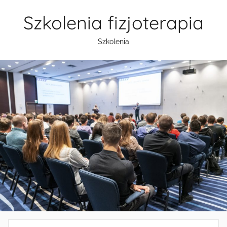
Przejdź
Szkolenia fizjoterapia
do
treści
Szkolenia