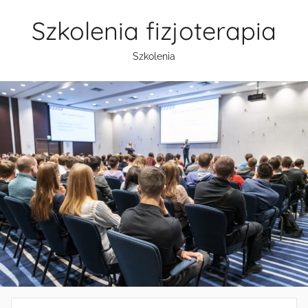
Przejdź
Szkolenia fizjoterapia
do
treści
Szkolenia