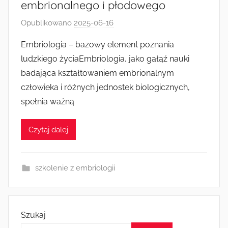
embrionalnego i płodowego
Opublikowano
2025-06-16
p
r
Embriologia – bazowy element poznania
z
ludzkiego życiaEmbriologia, jako gałąź nauki
e
badająca kształtowaniem embrionalnym
z
człowieka i różnych jednostek biologicznych,
k
spełnia ważną
a
s
i
Czytaj dalej
a
szkolenie z embriologii
Szukaj