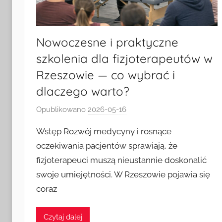
Nowoczesne i praktyczne
szkolenia dla fizjoterapeutów w
Rzeszowie — co wybrać i
dlaczego warto?
Opublikowano
2026-05-16
p
r
Wstęp Rozwój medycyny i rosnące
z
oczekiwania pacjentów sprawiają, że
e
fizjoterapeuci muszą nieustannie doskonalić
z
swoje umiejętności. W Rzeszowie pojawia się
k
a
coraz
s
i
Czytaj dalej