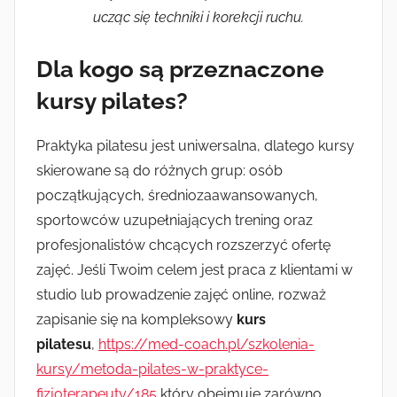
ucząc się techniki i korekcji ruchu.
Dla kogo są przeznaczone
kursy pilates?
Praktyka pilatesu jest uniwersalna, dlatego kursy
skierowane są do różnych grup: osób
początkujących, średniozaawansowanych,
sportowców uzupełniających trening oraz
profesjonalistów chcących rozszerzyć ofertę
zajęć. Jeśli Twoim celem jest praca z klientami w
studio lub prowadzenie zajęć online, rozważ
zapisanie się na kompleksowy
kurs
pilatesu
,
https://med-coach.pl/szkolenia-
kursy/metoda-pilates-w-praktyce-
fizjoterapeuty/185
który obejmuje zarówno