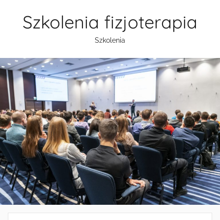
Przejdź
Szkolenia fizjoterapia
do
treści
Szkolenia