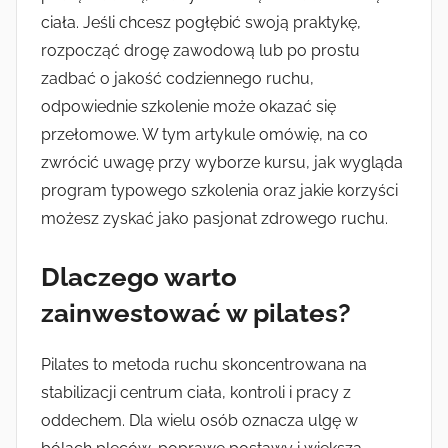
e
ciała. Jeśli chcesz pogłębić swoją praktykę,
z
rozpocząć drogę zawodową lub po prostu
k
zadbać o jakość codziennego ruchu,
a
odpowiednie szkolenie może okazać się
s
i
przełomowe. W tym artykule omówię, na co
a
zwrócić uwagę przy wyborze kursu, jak wygląda
program typowego szkolenia oraz jakie korzyści
możesz zyskać jako pasjonat zdrowego ruchu.
Dlaczego warto
zainwestować w pilates?
Pilates to metoda ruchu skoncentrowana na
stabilizacji centrum ciała, kontroli i pracy z
oddechem. Dla wielu osób oznacza ulgę w