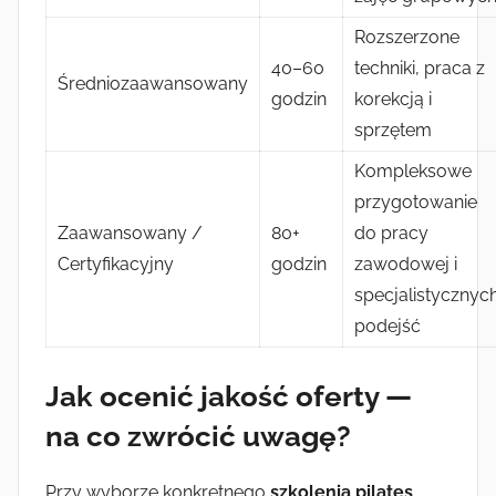
Rozszerzone
40–60
techniki, praca z
Średniozaawansowany
godzin
korekcją i
sprzętem
Kompleksowe
przygotowanie
Zaawansowany /
80+
do pracy
Certyfikacyjny
godzin
zawodowej i
specjalistycznyc
podejść
Jak ocenić jakość oferty —
na co zwrócić uwagę?
Przy wyborze konkretnego
szkolenia pilates