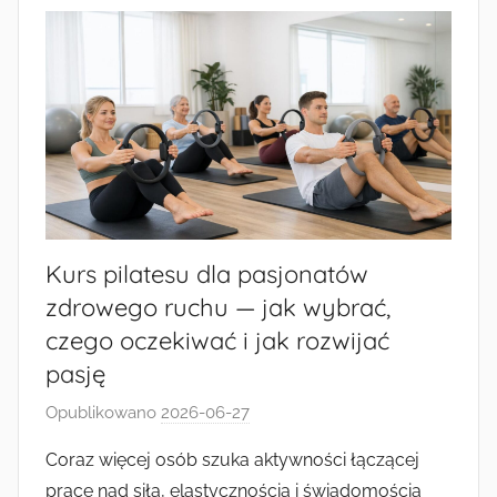
Kurs pilatesu dla pasjonatów
zdrowego ruchu — jak wybrać,
czego oczekiwać i jak rozwijać
pasję
Opublikowano
2026-06-27
p
r
Coraz więcej osób szuka aktywności łączącej
z
pracę nad siłą, elastycznością i świadomością