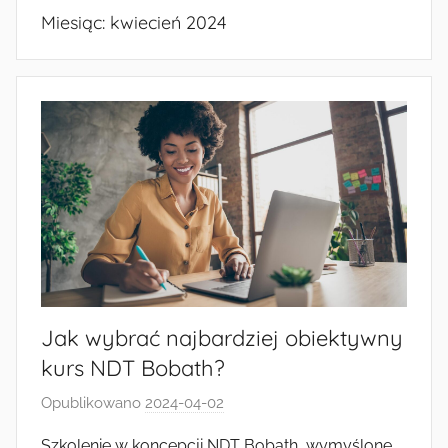
Miesiąc:
kwiecień 2024
Jak wybrać najbardziej obiektywny
kurs NDT Bobath?
Opublikowano
2024-04-02
p
r
Szkolenie w koncepcji NDT Bobath, wymyślone