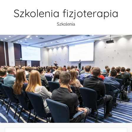
Przejdź
Szkolenia fizjoterapia
do
treści
Szkolenia