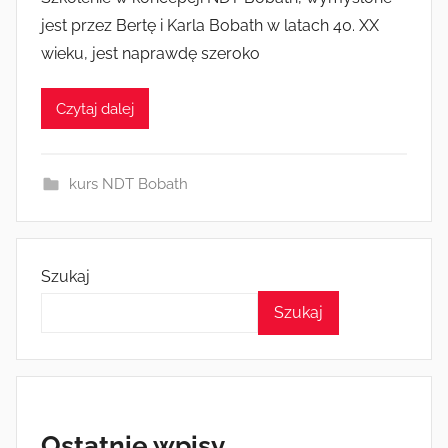
z
jest przez Bertę i Karla Bobath w latach 40. XX
e
wieku, jest naprawdę szeroko
z
k
Czytaj dalej
a
s
i
kurs NDT Bobath
a
Szukaj
Szukaj
Ostatnie wpisy