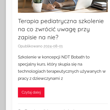
Terapia pediatryczna szkolenie
na co zwrócić uwagę przy
zapisie na nie?
Opublikowano
2024-08-01
p
r
Szkolenie w koncepcji NDT Bobath to
z
specjalny kurs, który skupia się na
e
technologiach terapeutycznych używanych w
z
pracy z dziewczynami z
k
a
s
Czytaj dalej
i
a