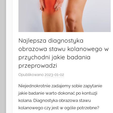
Najlepsza diagnostyka
obrazowa stawu kolanowego w
przychodni jakie badania
przeprowadzi
Opublikowano
2023-01-02
p
r
Niejednokrotnie zadajemy sobie zapytanie
z
jakie badanie warto dokonać po kontuzji
e
kolana. Diagnostyka obrazowa stawu
z
kolanowego czy jest w ogóle potrzebne?
k