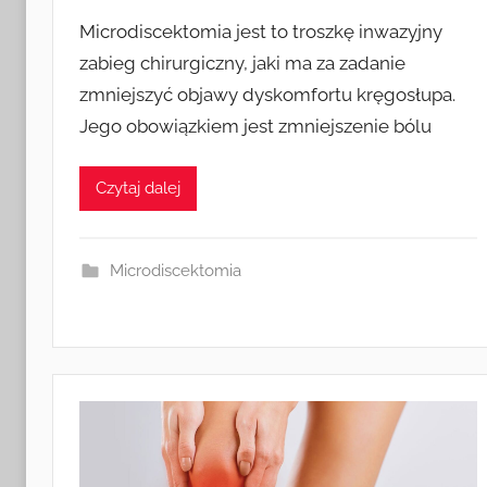
r
Microdiscektomia jest to troszkę inwazyjny
z
zabieg chirurgiczny, jaki ma za zadanie
e
zmniejszyć objawy dyskomfortu kręgosłupa.
z
Jego obowiązkiem jest zmniejszenie bólu
k
a
s
Czytaj dalej
i
a
Microdiscektomia