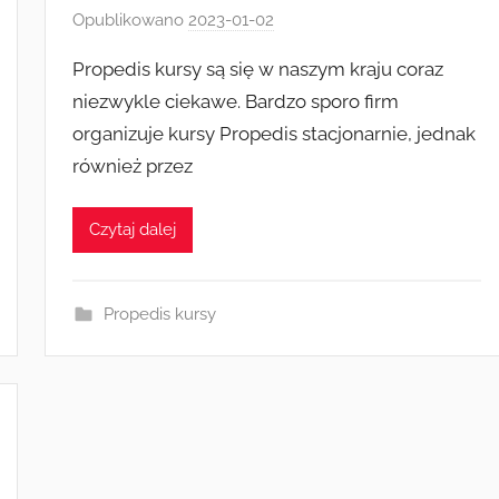
Opublikowano
2023-01-02
p
r
Propedis kursy są się w naszym kraju coraz
z
niezwykle ciekawe. Bardzo sporo firm
e
organizuje kursy Propedis stacjonarnie, jednak
z
również przez
k
a
s
Czytaj dalej
i
a
Propedis kursy