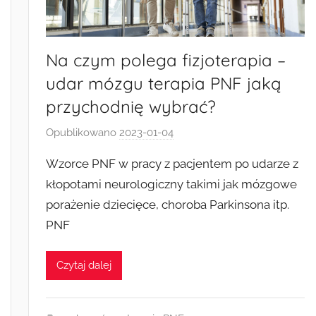
Na czym polega fizjoterapia –
udar mózgu terapia PNF jaką
przychodnię wybrać?
Opublikowano
2023-01-04
p
r
Wzorce PNF w pracy z pacjentem po udarze z
z
kłopotami neurologiczny takimi jak mózgowe
e
porażenie dziecięce, choroba Parkinsona itp.
z
PNF
k
a
s
Czytaj dalej
i
a