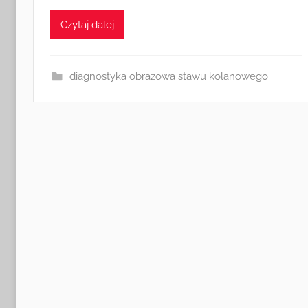
a
s
Czytaj dalej
i
a
diagnostyka obrazowa stawu kolanowego