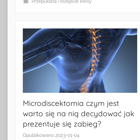
Przepuklina i rozejście kresy
Microdiscektomia czym jest
warto się na nią decydować jak
prezentuje się zabieg?
Opublikowano
2023-01-04
p