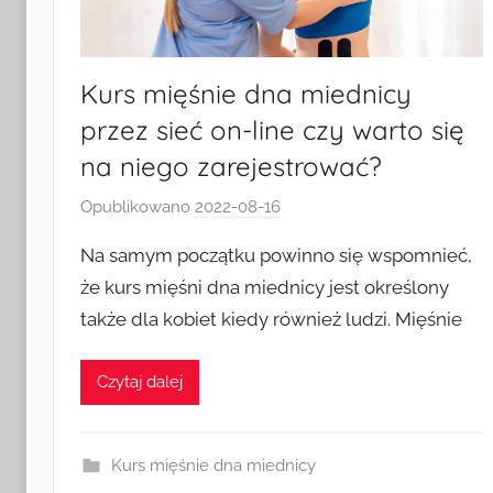
Kurs mięśnie dna miednicy
przez sieć on-line czy warto się
na niego zarejestrować?
Opublikowano
2022-08-16
p
r
Na samym początku powinno się wspomnieć,
z
że kurs mięśni dna miednicy jest określony
e
także dla kobiet kiedy również ludzi. Mięśnie
z
k
a
Czytaj dalej
s
i
a
Kurs mięśnie dna miednicy