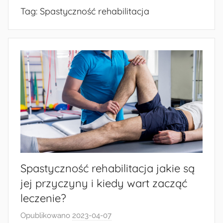
Tag:
Spastyczność rehabilitacja
Spastyczność rehabilitacja jakie są
jej przyczyny i kiedy wart zacząć
leczenie?
Opublikowano
2023-04-07
p