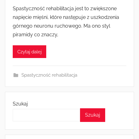
r
Spastyczność rehabilitacja jest to zwiększone
z
napięcie mięśni, które następuje z uszkodzenia
e
górnego neuronu ruchowego. Ma ono styl
z
piramidy co znaczy,
k
a
Czytaj dalej
s
i
a
Spastyczność rehabilitacja
Szukaj
Szukaj