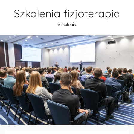
Przejdź
Szkolenia fizjoterapia
do
treści
Szkolenia