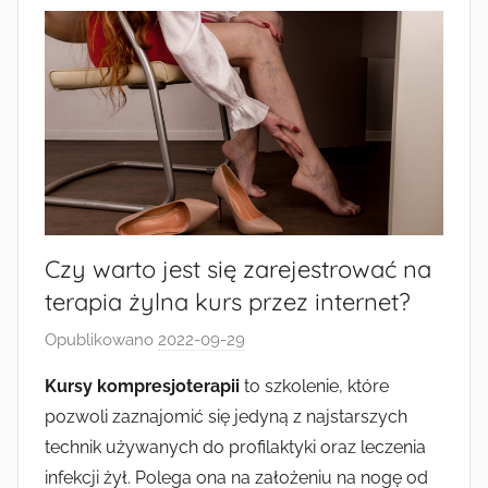
Czy warto jest się zarejestrować na
terapia żylna kurs przez internet?
Opublikowano
2022-09-29
p
r
Kursy kompresjoterapii
to szkolenie, które
z
pozwoli zaznajomić się jedyną z najstarszych
e
technik używanych do profilaktyki oraz leczenia
z
infekcji żył. Polega ona na założeniu na nogę od
k