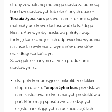
strony zewnętrznej mocnego ucisku za pomocą
a
bandaży uciskowych lub określonych opasek.
s
i
Terapia żylna kurs
pozwoli nam zrozumieć jakie
a
materiały uciskowe dostosować do każdego
klienta. Aby wyroby uciskowe pełniły swoją
funkcję konieczne jest ich odpowiednie wybranie
na zasadzie wykonania wymiarów obwodów
oraz długości kończyn.
Szczególnie znanymi na rynku produktami
uciskowymi są:
skarpety kompresyjne z mikrofibry o lekkim
stopniu ucisku.
Terapia żylna kurs
przedstawi
nam zastosowanie tych znanych produktów u
pań, które mają sposób życia siedzących
często narzekających na uczucie „ciężkich