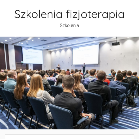
Przejdź
Szkolenia fizjoterapia
do
treści
Szkolenia