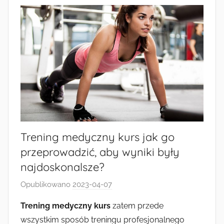
Trening medyczny kurs jak go
przeprowadzić, aby wyniki były
najdoskonalsze?
Opublikowano
2023-04-07
p
r
Trening medyczny kurs
zatem przede
z
wszystkim sposób treningu profesjonalnego
e