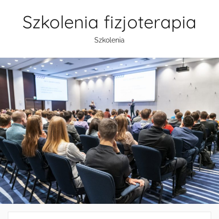
Przejdź
Szkolenia fizjoterapia
do
treści
Szkolenia