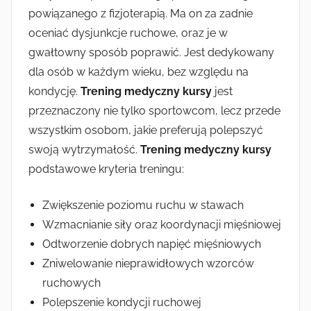
powiązanego z fizjoterapią. Ma on za zadnie
z
oceniać dysjunkcje ruchowe, oraz je w
k
gwałtowny sposób poprawić. Jest dedykowany
a
dla osób w każdym wieku, bez względu na
s
i
kondycję.
Trening medyczny kursy
jest
a
przeznaczony nie tylko sportowcom, lecz przede
wszystkim osobom, jakie preferują polepszyć
swoją wytrzymałość.
Trening medyczny kursy
podstawowe kryteria treningu:
Zwiększenie poziomu ruchu w stawach
Wzmacnianie siły oraz koordynacji mięśniowej
Odtworzenie dobrych napięć mięśniowych
Zniwelowanie nieprawidłowych wzorców
ruchowych
Polepszenie kondycji ruchowej